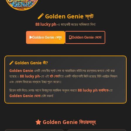
Golden Genie স্লট
88 lucky ph
-এ জাদুকরী জয়ের অভিজ্ঞতা নিন!
Golden Genie খেলুন
Golden Genie ডেমো
Golden Genie কী?
Golden Genie
একটি মোহনীয় স্লট গেম যা আরাবিয়ান নাইটসের রহস্যময় জগতে সেট করা
হয়েছে।
88 lucky ph
-তে এই
হট গেম
টিতে একটি শক্তিশালী জিনি রয়েছে যিনি ওয়াইল্ড সিম্বল
এবং বোনাস ফিচারের মাধ্যমে ইচ্ছা পূরণ করেন।
রিয়েল মানি দিয়ে খেলার আগে বিনামূল্যে ম্যাজিক অনুভব করতে
88 lucky ph ক্যাসিনো
-তে
Golden Genie ডেমো
চেষ্টা করুন!
Golden Genie ফিচারসমূহ